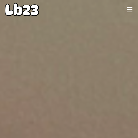
Lb23
☰