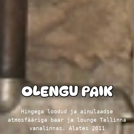
OLENGU PAIK
Hingega loodud ja ainulaadse
atmosfääriga baar ja lounge Tallinna
vanalinnas. Alates 2011